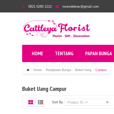
0821 6260 1212
rosesdebrav@gmail.com
HOME
TENTANG
PAPAN BUNGA
Home
Rangkaian Bunga
Buket Uang
Campur
Buket Uang Campur
Sort By
Product ID -/+