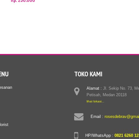
Product details
ENU
TOKO KAMI
esanan
Alamat :
Jl. Sekip No. 73, M
Petisah, Medan 20118
lihat lokasi...
Email :
rosesdebrav@gmai
orist
HP/WhatsApp :
0821 6260 12