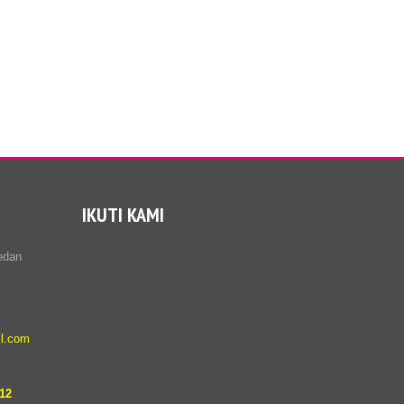
IKUTI KAMI
edan
l.com
12